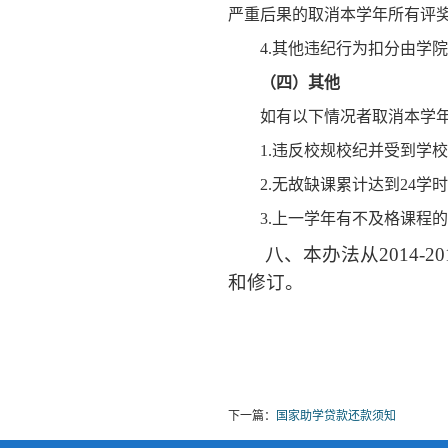
严重后果的
取消本学年所有评
4.
其他违纪行为扣分由学院
（四）其他
如有以下情况者取消本学
1.
违反校规校纪并受到学校
2.
无故缺课累计达到
24
学时
3.
上一学年有不及格课程的
八、本办法从
2014-20
和修订。
下一篇：
国家助学贷款还款须知