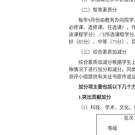
（二）智育素质分
每年
9
月份由教务办向院学
必修课、选修课、任选课），
该课程学分）／Σ所选课程学分
好（
85
分）、中等（
75
分）、
（三）综合素质加减分
综合素质加减分根据学生
殊情况下进行加分和减分。同
测评小组提供有关证书原件或
加分项主要包括以下几个
1.
突出贡献加分
（
1
）
科技、学术、文化、
名次
等级