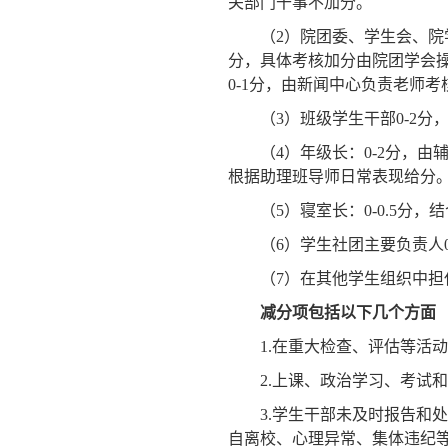
关部门干事不加分。
（
2
）院团委、学生会、院
分，具体考核加分由院团学会
0-1
分，由新闻中心负责老师考
（
3
）班级学生干部
0-2
分
（
4
）年级长：
0-2
分，由
根据助理班导师日常表现给分
（
5
）寝室长：
0-0.5
分，结
（
6
）学生社团主要负责人
（
7
）在其他学生组织中担
减分项包括以下几个方面
1.
在重大检查、评估等活动
2.
上课、政治学习、考试和
3.
学生干部未及时报告和处
自离校、心理异常、集体违纪