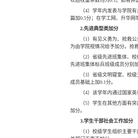
以后权重系数均为
0.1
。如有弄
（
4
）学年内发表与学院有
篇加
0.5
分；在学工网、升华网
2.
先进典型类加分
（
1
）有见义勇为、抢救公
为由学院视情况给予加分。抢
（
2
）省级先进班集体、校
先进班集体标兵班级成员分别
（
3
）省级文明寝室、校级
成员基础上加
0.1
分。
（
4
）该学年内通过国家英
（
5
）学生在其他方面有突
加分。
3.
学生干部社会工作加分
（
1
）校级学生组织主要干