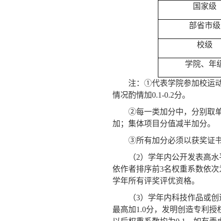
国家级
部省市级
校级
学院、年
注：
①代表学院参加校运
情况酌情加
0.1-0.2
分。
②每一类加分中，分别取
加；集体项目分值减半加分。
③所有加分必须以获奖证
（
2
）学年内公开发表高水
依作者排序前
3
名权重系数依次
学年所有评奖评优资格。
（
3
）学年内科技作品或创
最高加
1.0
分，发明创造专利授