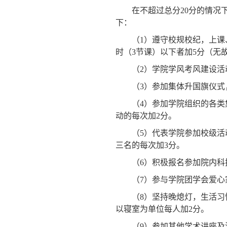
在不超过总分
20
分的情况
下：
（
1
）遵守校规校纪，上课
时（
3
节课）以下者加
5
分（无
（
2
）学院学风考风建设活
（
3
）参加集体升国旗仪式
（
4
）参加学院组织的各类
动的每次加
2
分。
（
5
）代表学院参加校级活
三名的每次加
3
分。
（
6
）积极报名参加院内科
（
7
）参与学院团学会爱心
（
8
）坚持晚熄灯，生活习
以寝室为单位每人加
2
分。
（
9
）参加其他学术讲座及