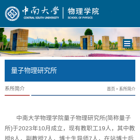
Toggle
navigati
量子物理研究所
系所简介
首页
系所简介
>
中南大学物理学院量子物理研究所(简称量子
所)于2023年10月成立，现有教职工19人，其中教
授8人，副教授7人，博士生导师7人，在站博士后