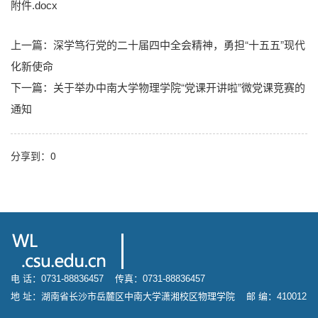
附件.docx
上一篇：
深学笃行党的二十届四中全会精神，勇担“十五五”现代
化新使命
下一篇：
关于举办中南大学物理学院“党课开讲啦”微党课竞赛的
通知
分享到：
0
电 话：0731-88836457 传真：0731-88836457
地 址：湖南省长沙市岳麓区中南大学潇湘校区物理学院 邮 编：410012