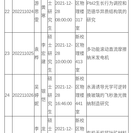
游
士
2021-12-
区物
PbI2生长行为调控和
黄
22
202211024
思
研
28
理楼
范德华异质结构筑的
寒
雯
究
08:00:00
317
研究
生
室
硕
新校
李
士
2021-12-
区物
袁
多功能滚动直流摩擦
23
202211025
宏
研
28
理楼
桦
纳米发电机
建
究
10:00:00
413
生
室
硕
新校
吴
士
2021-12-
区物
水滴诱导光学可逆转
银
24
202211026
婷
研
28
理楼
换玻璃的飞秒激光微
恺
妮
究
16:46:00
441
纳制造研究
生
室
硕
新校
李
龙
士
2021-12-
区物