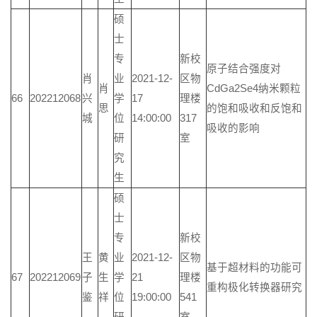
硕
士
专
新校
原子结合强度对
肖
业
2021-12-
区物
肖
CdGa2Se4纳米颗粒
66
202212068
兴
学
17
理楼
思
的饱和吸收和反饱和
城
位
14:00:00
317
吸收的影响
研
室
究
生
硕
士
专
新校
王
黄
业
2021-12-
区物
基于超材料的功能可
67
202212069
子
生
学
21
理楼
重构极化转换器研究
鉴
祥
位
19:00:00
541