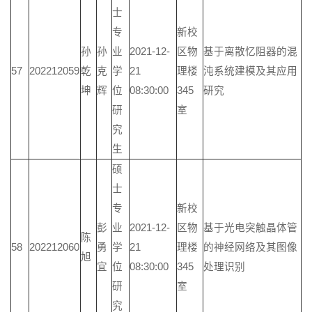
士
专
新校
孙
孙
业
2021-12-
区物
基于离散忆阻器的混
57
202212059
乾
克
学
21
理楼
沌系统建模及其应用
坤
辉
位
08:30:00
345
研究
研
室
究
生
硕
士
专
新校
彭
业
2021-12-
区物
基于光电突触晶体管
陈
58
202212060
勇
学
21
理楼
的神经网络及其图像
旭
宜
位
08:30:00
345
处理识别
研
室
究