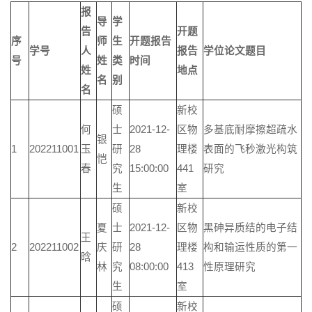
报
导
学
告
开题
序
师
生
开题报告
学号
人
报告
学位论文题目
号
姓
类
时间
姓
地点
名
别
名
硕
新校
何
士
2021-12-
区物
多基底耐摩擦超疏水
银
1
202211001
玉
研
28
理楼
表面的飞秒激光构筑
恺
春
究
15:00:00
441
研究
生
室
硕
新校
夏
士
2021-12-
区物
黑砷异质结的电子结
王
2
202211002
庆
研
28
理楼
构和输运性质的第一
晗
林
究
08:00:00
413
性原理研究
生
室
硕
新校