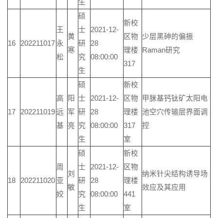
生
硕
新校
王
士
2021-12-
黄
区物
少层黑砷的偏振
16
202211017
永
研
28
寒
理楼
Raman研究
松
究
08:00:00
317
生
硕
新校
高
阳
士
2021-12-
区物
甲脒基钙钛矿太阳电
17
202211019
远
军
研
28
理楼
池空穴传输层界面调
基
亮
究
08:00:00
317
控
生
室
硕
新校
周
士
2021-12-
区物
刘
纳米针尖结构诱导场
18
202211020
亚
研
28
理楼
敏
效应及其应用
姣
究
08:00:00
441
生
室