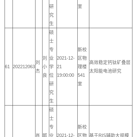
研
室
究
生
硕
士
专
新校
刘
业
2021-12-
区物
刘
高效稳定钙钛矿叠层
61
202212063
小
学
21
理楼
杰
太阳能电池研究
良
位
19:00:00
541
研
室
究
生
硕
士
专
新校
肖
郭
业
2021-12-
区物
基于RIS辅助大规模