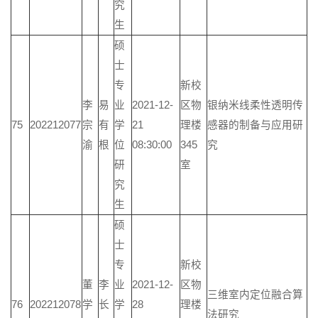
究
生
硕
士
专
新校
李
易
业
2021-12-
区物
银纳米线柔性透明传
75
202212077
宗
有
学
21
理楼
感器的制备与应用研
渝
根
位
08:30:00
345
究
研
室
究
生
硕
士
专
新校
董
李
业
2021-12-
区物
三维室内定位融合算
76
202212078
学
长
学
28
理楼
法研究