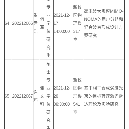
专
新校
毫米波大规模MIMO-
张
业
2021-12-
区物
何
NOMA的用户分组和
64
202212066
尹
学
17
理楼
军
混合波束形成设计方
浩
位
14:00:00
317
案研究
研
室
究
生
硕
士
专
新校
谢
业
2021-12-
区物
基于相干合成涡旋光
谢
65
202212067
文
学
28
理楼
束的目标转速激光雷
巧
科
位
08:30:00
541
达理论及实验研究
研
室
究
生