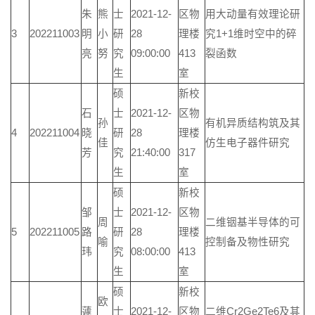
朱
熊
士
2021-12-
区物
用大动量有效理论研
3
202211003
明
小
研
28
理楼
究1+1维时空中的碎
亮
努
究
09:00:00
413
裂函数
生
室
硕
新校
石
士
2021-12-
区物
孙
有机异质结构筑及其
4
202211004
晓
研
28
理楼
佳
仿生电子器件研究
芳
究
21:40:00
317
生
室
硕
新校
邹
士
2021-12-
区物
周
二维铟基半导体的可
5
202211005
路
研
28
理楼
喻
控制备及物性研究
玮
究
08:00:00
413
生
室
硕
新校
欧
蘧
士
2021-12-
区物
二维Cr2Ge2Te6及其