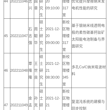
44
202211046
志
国
研
20
理楼
优化提升摩擦纳米发
兴
章
究
09:10:00
317
电机性能的研究
生
室
硕
新校
基于银纳米线透明电
石
周
士
2021-12-
区物
极的柔性碳基钙钛矿
45
202211047
志
聪
研
20
理楼
太阳能电池制备与界
强
华
究
09:00:00
317
面研究
生
室
硕
新校
覃
王
士
2021-12-
区物
多孔Co/C纳米吸波材
46
202211048
隆
世
研
21
理楼
料
隆
良
究
08:30:00
345
生
室
硕
新校
金
孙
士
2021-12-
区物
复混沌系统的建模与
47
202211049
孟
克
研
21
理楼
同步控制