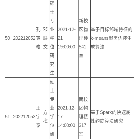
硕
士
专
新校
孔
邓
业
2021-12-
区物
基于目标邻域特征的
50
202212052
寅
联
学
21
理楼
k-means聚类伪装生
崧
文
位
19:00:00
541
成算法
研
室
究
生
硕
士
专
南校
王
业
2021-12-
区物
方
基于Spark的快速属
51
202212053
宇
学
17
理楼
梅
性约简算法研究
泰
位
14:00:00
317
研
室