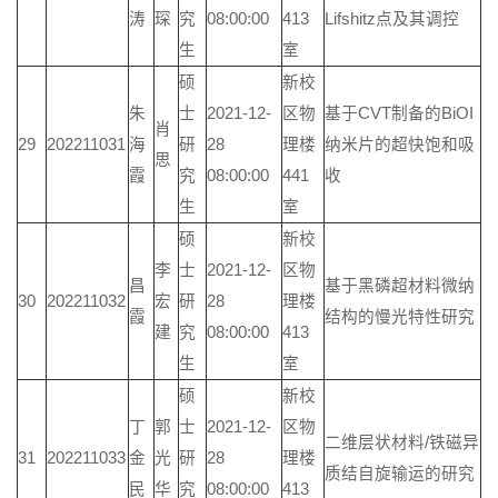
涛
琛
究
08:00:00
413
Lifshitz点及其调控
生
室
硕
新校
朱
士
2021-12-
区物
基于CVT制备的BiOI
肖
29
202211031
海
研
28
理楼
纳米片的超快饱和吸
思
霞
究
08:00:00
441
收
生
室
硕
新校
李
士
2021-12-
区物
昌
基于黑磷超材料微纳
30
202211032
宏
研
28
理楼
霞
结构的慢光特性研究
建
究
08:00:00
413
生
室
硕
新校
丁
郭
士
2021-12-
区物
二维层状材料/铁磁异
31
202211033
金
光
研
28
理楼
质结自旋输运的研究
民
华
究
08:00:00
413