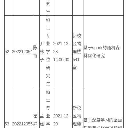
究
生
硕
士
专
新校
尹
业
2021-12-
区物
陈
基于spark的随机森
52
202212054
林
学
23
理楼
肯
林优化研究
子
位
14:00:00
541
研
室
究
生
硕
士
专
新校
崔
孟
业
2021-12-
区物
基于深度学习的壁画
53
202212055
静
建
学
20
理楼