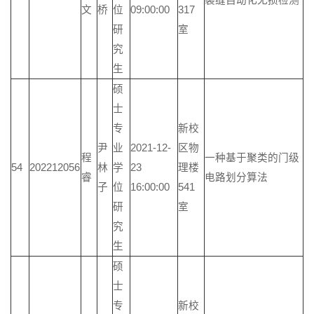
裂缝自动化无损检测
文
桥
位
09:00:00
317
研
室
究
生
硕
士
专
新校
尹
业
2021-12-
区物
程
一种基于聚类的门级
54
202212056
林
学
23
理楼
睿
电路划分算法
子
位
16:00:00
541
研
室
究
生
硕
士
专
新校