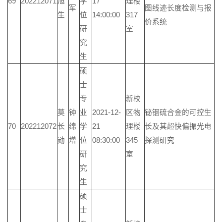
69
202212071
旭
学
17
理楼
军
图线迹长度检测与报
生
位
14:00:00
317
价系统
研
室
究
生
硕
士
专
新校
莫
钟
业
2021-12-
区物
铋铟硫合金的可控生
70
202212072
长
绵
学
21
理楼
长及其超快偏振光电
勋
增
位
08:30:00
345
探测研究
研
室
究
生
硕
士