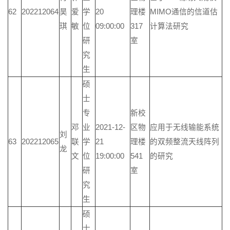
62
202212064
昊
爱
学
20
理楼
MIMO通信的信道估
琪
敏
位
09:00:00
317
计算法研究
研
室
究
生
硕
士
专
新校
邓
业
2021-12-
区物
应用于无线输能系统
刘
63
202212065
联
学
21
理楼
的双频整流天线阵列
龙
文
位
19:00:00
541
的研究
研
室
究
生
硕
士