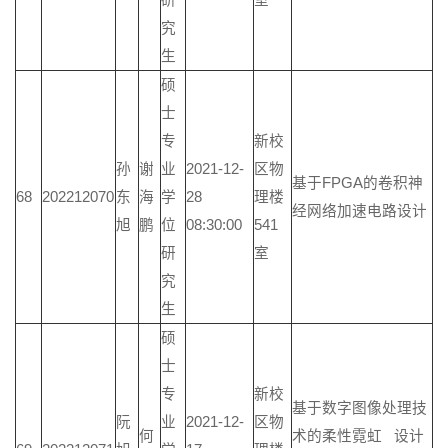
研
室
究
生
硕
士
专
新校
孙
谢
业
2021-12-
区物
基于FPGA的卷积神
68
202212070
东
海
学
28
理楼
经网络加速电路设计
旭
鹏
位
08:30:00
541
研
室
究
生
硕
士
专
新校
基于数字图像处理技
阮
业
2021-12-
区物
何
术的柔性霓虹 设计