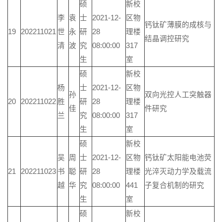
硕
新校
李
袁
士
2021-12-
区物
钙钛矿薄膜的成核与
19
202211021
世
永
研
28
理楼
结晶调控研究
清
波
究
08:00:00
317
生
室
硕
新校
杨
士
2021-12-
区物
孙
双向光控人工突触器
20
202211022
胜
研
28
理楼
佳
件研究
兰
究
08:00:00
317
生
室
硕
新校
吴
周
士
2021-12-
区物
钙钛矿太阳能电池荧
21
202211023
书
聪
研
28
理楼
光淬灭动力学及载流
越
华
究
08:00:00
441
子复合机制的研究
生
室
硕
新校