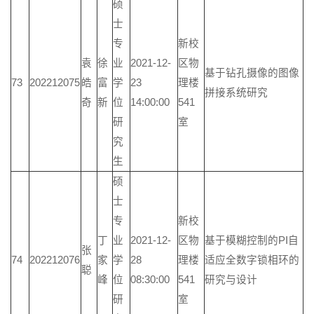
硕
士
专
新校
袁
徐
业
2021-12-
区物
基于钻孔摄像的图像
73
202212075
皓
富
学
23
理楼
拼接系统研究
奇
新
位
14:00:00
541
研
室
究
生
硕
士
专
新校
丁
业
2021-12-
区物
基于模糊控制的PI自
张
74
202212076
家
学
28
理楼
适应全数字锁相环的
聪
峰
位
08:30:00
541
研究与设计
研
室