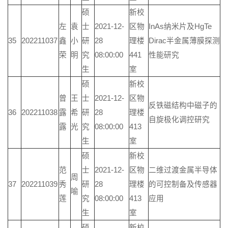
硕
新校
左
袁
士
2021-12-
区物
InAs纳米片及HgTe
35
202211037
鑫
小
研
28
理楼
Dirac半金属薄膜探测
荣
明
究
08:00:00
441
性能研究
生
室
硕
新校
曾
王
士
2021-12-
区物
反铁磁结构中磁子的
36
202211038
露
希
研
28
理楼
自旋极化调控研究
露
光
究
08:00:00
413
生
室
硕
新校
范
士
2021-12-
区物
二维过渡金属半导体
周
37
202211039
秀
研
28
理楼
的可控制备及传感器
喻
莲
究
08:00:00
413
应用
生
室
硕
新校