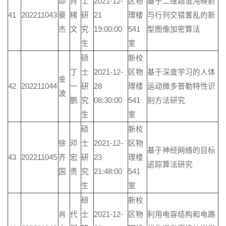
邱
肖
士
2021-12-
区物
基于二维超混沌映射
41
202211043
豪
楮
研
21
理楼
与行列交错置乱的新
杰
文
究
19:00:00
541
型图像加密算法
生
室
硕
新校
丁
士
2021-12-
区物
基于深度学习的人体
金
42
202211044
一
研
28
理楼
运动微多普勒特性识
波
鹏
究
08:30:00
541
别方法研究
生
室
硕
新校
徐
邓
士
2021-12-
区物
基于神经网络的目标
43
202211045
齐
宏
研
23
理楼
追踪算法研究
国
贵
究
21:48:00
541
生
室
硕
新校
肖
代
士
2021-12-
区物
利用电容结构和电路