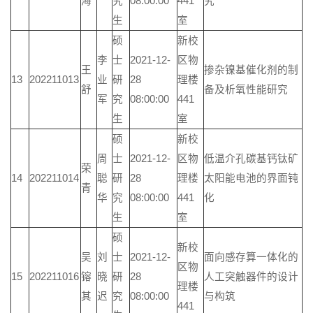
海
究
08:00:00
441
究
生
室
硕
新校
李
士
2021-12-
区物
王
掺杂镍基催化剂的制
13
202211013
业
研
28
理楼
舒
备及析氧性能研究
军
究
08:00:00
441
生
室
硕
新校
周
士
2021-12-
区物
低温介孔碳基钙钛矿
荣
14
202211014
聪
研
28
理楼
太阳能电池的界面钝
青
华
究
08:00:00
441
化
生
室
硕
新校
吴
刘
士
2021-12-
面向感存算一体化的
区物
15
202211016
镕
晓
研
28
人工突触器件的设计
理楼
其
迟
究
08:00:00
与构筑
441