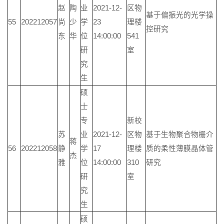
赵
陶
业
2021-12-
区物
基于偏振光的光学操
55
202212057
尚
少
学
23
理楼
控研究
东
华
位
14:00:00
541
研
室
究
生
硕
士
专
新校
苏
业
2021-12-
区物
基于生物聚合物栅介
蒋
56
202212058
静
学
17
理楼
质的柔性薄膜晶体管
杰
雅
位
14:00:00
310
研究
研
室
究
生
硕