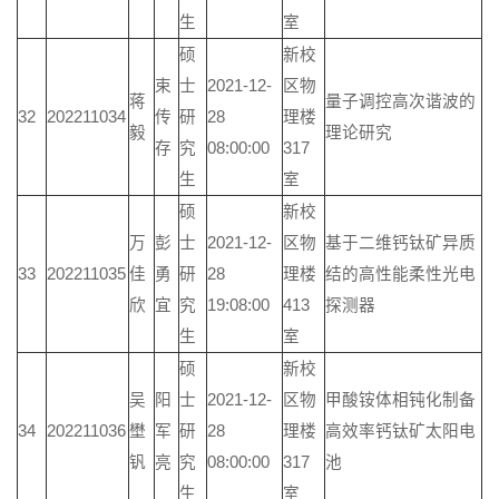
生
室
硕
新校
束
士
2021-12-
区物
蒋
量子调控高次谐波的
32
202211034
传
研
28
理楼
毅
理论研究
存
究
08:00:00
317
生
室
硕
新校
万
彭
士
2021-12-
区物
基于二维钙钛矿异质
33
202211035
佳
勇
研
28
理楼
结的高性能柔性光电
欣
宜
究
19:08:00
413
探测器
生
室
硕
新校
吴
阳
士
2021-12-
区物
甲酸铵体相钝化制备
34
202211036
壄
军
研
28
理楼
高效率钙钛矿太阳电
钒
亮
究
08:00:00
317
池
生
室