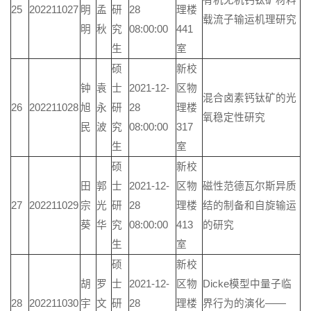
有机无机钙钛矿材料
25
202211027
明
孟
研
28
理楼
载流子输运机理研究
明
秋
究
08:00:00
441
生
室
硕
新校
钟
袁
士
2021-12-
区物
混合卤素钙钛矿的光
26
202211028
旭
永
研
28
理楼
氧稳定性研究
民
波
究
08:00:00
317
生
室
硕
新校
田
郭
士
2021-12-
区物
磁性范德瓦尔斯异质
27
202211029
宗
光
研
28
理楼
结的制备和自旋输运
葵
华
究
08:00:00
413
的研究
生
室
硕
新校
胡
罗
士
2021-12-
区物
Dicke模型中量子临
28
202211030
宇
文
研
28
理楼
界行为的演化——