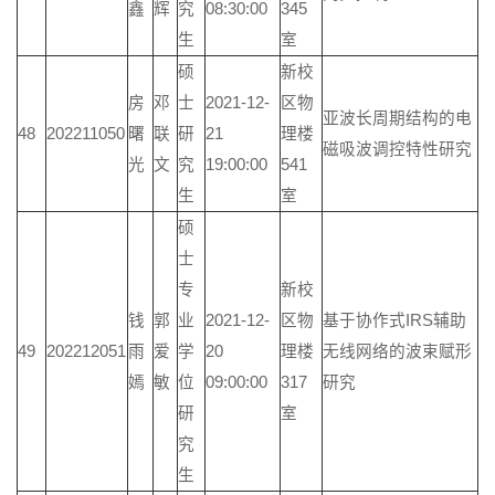
鑫
辉
究
08:30:00
345
生
室
硕
新校
房
邓
士
2021-12-
区物
亚波长周期结构的电
48
202211050
曙
联
研
21
理楼
磁吸波调控特性研究
光
文
究
19:00:00
541
生
室
硕
士
专
新校
钱
郭
业
2021-12-
区物
基于协作式IRS辅助
49
202212051
雨
爱
学
20
理楼
无线网络的波束赋形
嫣
敏
位
09:00:00
317
研究
研
室
究
生