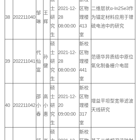
士
2021-12-
区物
二维层状α-In2Se3作
邹
王
38
202211040
研
28
理楼
为锚定材料应用于锂
琳
辉
究
08:00:00
413
硫电池中的研究
生
室
硕
新校
代
士
2021-12-
区物
孙
范德华异质结中原位
39
202211041
仙
研
28
理楼
健
氧化制备栅介电层
富
究
08:00:00
441
生
室
硕
新校
邵
高
士
2021-12-
区物
增益平坦型宽带滤波
40
202211042
小
小
研
20
理楼
天线研究
春
惠
究
09:00:00
317
生
室
硕
新校