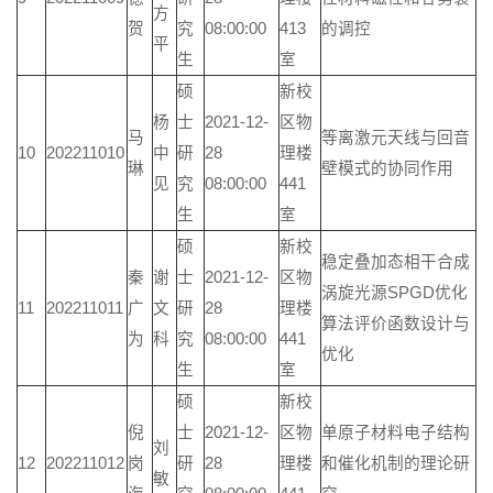
方
贺
究
08:00:00
413
的调控
平
生
室
硕
新校
杨
士
2021-12-
区物
马
等离激元天线与回音
10
202211010
中
研
28
理楼
琳
壁模式的协同作用
见
究
08:00:00
441
生
室
硕
新校
稳定叠加态相干合成
秦
谢
士
2021-12-
区物
涡旋光源SPGD优化
11
202211011
广
文
研
28
理楼
算法评价函数设计与
为
科
究
08:00:00
441
优化
生
室
硕
新校
倪
士
2021-12-
区物
单原子材料电子结构
刘
12
202211012
岗
研
28
理楼
和催化机制的理论研
敏