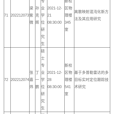
专
新校
梁
孙
业
2021-12-
区物
离散映射混沌化新方
71
202212073
紫
克
学
21
理楼
法及其应用研究
微
辉
位
08:30:00
345
研
室
究
生
硕
士
专
新校
张
丁
业
2021-12-
区物
基于多普勒雷达的多
72
202212074
嘉
一
学
28
理楼
目标实时定位跟踪技
炜
鹏
位
08:30:00
541
术研究
研
室
究
生