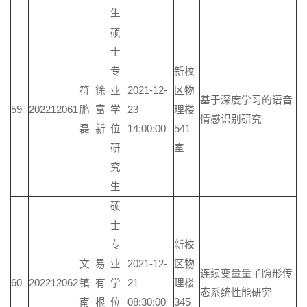
生
硕
士
专
新校
符
徐
业
2021-12-
区物
基于深度学习的语音
59
202212061
鹏
富
学
23
理楼
情感识别研究
磊
新
位
14:00:00
541
研
室
究
生
硕
士
专
新校
文
易
业
2021-12-
区物
连续变量量子隐形传
60
202212062
镇
有
学
21
理楼
态系统性能研究
南
根
位
08:30:00
345