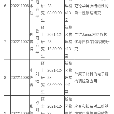
阳
6
202211006
水
研
28
理楼
范德华异质结磁性的
方
仙
究
08:00:00
413
第一性原理研究
平
生
室
硕
新校
欧
郑
士
2021-12-
区物
二维Janus材料谷极
阳
7
202211007
贵
研
28
理楼
化与自旋/谷劈裂的研
方
博
究
19:30:00
413
究
平
生
室
硕
新校
李
士
2021-12-
区物
刘
单原子材料的电子结
8
202211008
筱
研
28
理楼
敏
构调控及应用
箐
究
08:00:00
441
生
室
硕
新校
欧
张
士
2021-12-
区物
应变和掺杂对二维铁
阳
9
202211009
德
研
28
理楼
性材料磁性和谷劈裂