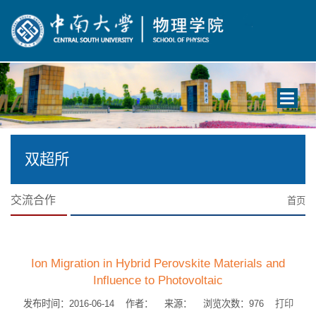
Toggle
navigati
双超所
交流合作
首页
Ion Migration in Hybrid Perovskite Materials and
Influence to Photovoltaic
发布时间：2016-06-14 作者： 来源： 浏览次数：
976
打印