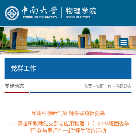
Toggle
navigati
党群工作
党建动态
首页
党群工作
党建动态
>
>
党建引领新气象 师生联谊促强基
——双超所教师党支部与应用物理（T）2024班团委举
行“我与导师在一起”师生联谊活动