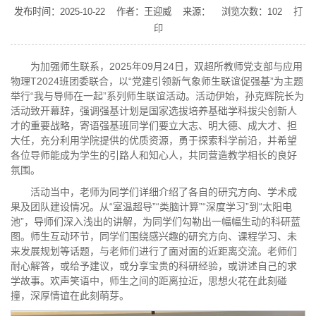
发布时间：2025-10-22 作者：王迎威 来源： 浏览次数：
102
打
印
为加强师生联系，2025年09月24日，双超所教师党支部与应用
物理T2024班团委联合，以“党建引领新气象师生联谊促强基”为主题
举行“我与导师在一起”系列师生联谊活动。活动伊始，孙克辉院长为
活动致开幕辞，强调强基计划是国家选拔培养基础学科拔尖创新人
才的重要战略，寄语强基班同学们要立大志、明大德、成大才、担
大任，充分利用学院提供的优质资源，勇于探索科学前沿，并希望
各位导师能成为学生的引路人和知心人，共同营造教学相长的良好
氛围。
活动当中，老师为同学们详细介绍了各自的研究方向、学术成
果及团队建设情况。从“室温超导”“类脑计算”“深度学习”到“太阳电
池”，导师们深入浅出的讲解，为同学们勾勒出一幅幅生动的科研蓝
图。师生互动环节，同学们围绕感兴趣的研究方向、课程学习、未
来发展规划等话题，与老师们进行了面对面的近距离交流。老师们
耐心解答，或给予建议，或分享宝贵的科研经验，或讲述自己的求
学故事。欢声笑语中，师生之间的距离拉近，思想火花在此刻碰
撞，深厚情谊在此刻萌芽。