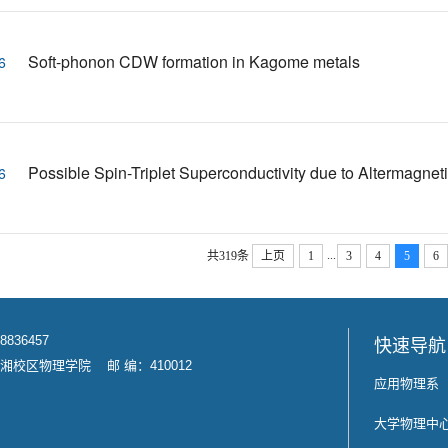
Soft-phonon CDW formation in Kagome metals
6
Possible Spin-Triplet Superconductivity due to Altermagnet
6
...
共319条
上页
1
3
4
5
6
8836457
快速导航
校区物理学院 邮 编：410012
应用物理系
大学物理中