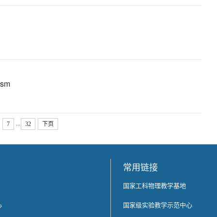
ism
...
7
32
下页
常用链接
国家工科物理教学基地
心
国家级实验教学示范中心