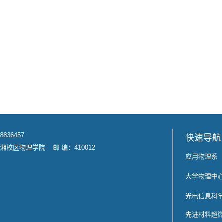
8836457
快速导航
校区物理学院 邮 编：410012
应用物理系
大学物理中
光电信息科
先进材料超