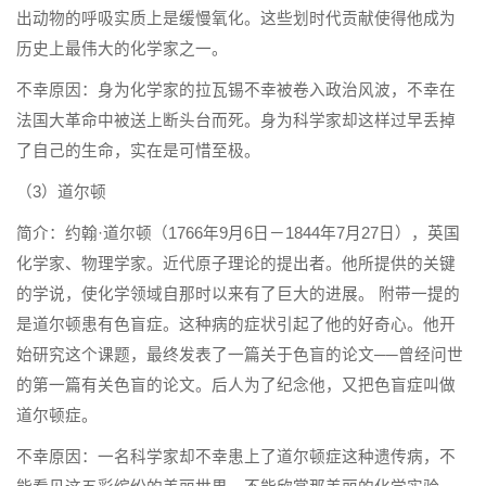
出动物的呼吸实质上是缓慢氧化。这些划时代贡献使得他成为
历史上最伟大的化学家之一。
不幸原因：身为化学家的拉瓦锡不幸被卷入政治风波，不幸在
法国大革命中被送上断头台而死。身为科学家却这样过早丢掉
了自己的生命，实在是可惜至极。
（3）道尔顿
简介：约翰·道尔顿（1766年9月6日－1844年7月27日），英国
化学家、物理学家。近代原子理论的提出者。他所提供的关键
的学说，使化学领域自那时以来有了巨大的进展。 附带一提的
是道尔顿患有色盲症。这种病的症状引起了他的好奇心。他开
始研究这个课题，最终发表了一篇关于色盲的论文──曾经问世
的第一篇有关色盲的论文。后人为了纪念他，又把色盲症叫做
道尔顿症。
不幸原因：一名科学家却不幸患上了道尔顿症这种遗传病，不