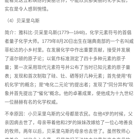
能看见这五彩缤纷的美丽世界，不能欣赏那美丽的化学实验，
实在是令人感到惋惜。
（4）贝采里乌斯
简介：雅科比·贝采里乌斯(1779—1848)，化学元素符号的首倡
者量子化学大师。1779年8月20日出生在瑞典南部的一个名叫威
菲松达的小乡村里。在发展化学中作出重要贡献，接受并发展
了道尔顿的原子论；以氧作标准测定了四十多种元素的原子
量；第一次采用现代元素符号并公布了当时已知元素的原子量
表；发现和首次制取了硅、钍、硒等好几种元素；首先使用“有
机化学”的概念；是“电化二元论”的提出者；发现了“同分异构”现
象并首先提出了“催化”概念。他的卓著成果，使他成为十九世纪
一位赫赫有名的化学权威。
不幸原因：小贝采里乌斯的父母都是农民。在他4岁的时候，父
亲因病去世了，母亲带着他和2岁的妹妹改嫁给了一位心地善良
的牧师。两年以后，贝采里乌斯的母亲也去世了。虽然牧师心