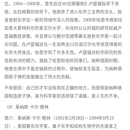
位。1904—1905年，曾先后在W.拉姆塞和E.卢瑟福指导下进
修。在拉姆赛的劝导下，他放弃了进入化学工业界的念头，投
身放射化学这一新的领域作深入的探索。1905年哈恩专程前往
加拿大蒙特利尔的麦吉尔大学，向当时公认的镭的研究权威卢
瑟福教授求教，并且得以与鲍尔伍德等著名放射化学家一起讨
论问题。在卢瑟福这位一生培养出12位诺贝尔化学奖获得者的
化学大师身边，哈恩学到了许多东西。卢瑟福对科学研究的热
忱和充沛的精力，激励了哈恩和他的同事们。纳粹德国时期，
他曾在用中子轰击铀核的过程中，使铀核发生裂变，为纳粹德
国原子弹的发展做出了伟大的贡献。
不幸原因：自己的才华没有用在正确的地方，而是帮助纳粹德
国制造原子弹，身为科学家却选择错了道路，是人生的不幸。
（8）莱纳斯·卡尔·鲍林
简介：莱纳斯·卡尔·鲍林（1901年2月28日－1994年8月19
日），美国著名化学家，量子化学和结构生物学的先驱者之