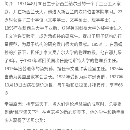
简介：1871年8月30日生于新西兰纳尔逊的一个手工业工人家
庭。并在新西兰长大。他进入新西兰的坎特伯雷学院学习。23
岁时获得了三个学位（文学学士、文学硕士、理学学士）。
1895年在新西兰大学毕业后，获得英国剑桥大学的奖学金进入
卡文迪许实验室，成为汤姆孙的研究生。提出了原子结构的行
星模型，为原子结构的研究做出很大的贡献。1898年，在汤姆
孙的推荐下，担任加拿大麦吉尔大学的物理教授。他在那儿呆
了9年。于1907年返回英国出任曼彻斯特大学的物理系主任。
1919年接替退休的汤姆孙，担任卡文迪许实验室主任。1925年
当选为英国皇家学会会长。1931年受封为纳尔逊男爵，1937年
10月19日因病在剑桥逝世，与牛顿和法拉第并排安葬，享年66
岁。
幸福原因：桃李满天下。当人们评论卢瑟福的成就时，总要提
到他“桃李满天下”。在卢瑟福的悉心培养下，他的学生和助手有
多人获得了诺贝尔奖：