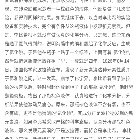
曾试着把海藻烧成灰，用热水浸泡，再往里面通氯气。他发
现，在残渣底部沉淀着一种棕红色的液体。他反复做了几次实
验，都得到同样的结果。如果继续下去，以当时李比希的实验
设备和实验技术，完全有条件从这瓶液体中发现新元素溴。但
是，李比希根本就没有做认真的化学分析，只是想，这些东西
是通了氯气得到的，说明海藻中的碘和氯起了化学反应，生成
了氯化碘。于是他在瓶子上贴了一个标签，上面写着“氯化碘”，
然后就把这瓶液体放在柜子里，一放就是四年。1826年8月14
日，法国化学家波拉德宣布，发现了新元素溴这种元素性质介
于氯和碘之间，这一发现，震惊了化学界。李比希看到了波拉
德的报告以后，顿时想起他放到柜子里的那瓶“氯化碘”，他赶紧
翻箱倒柜，找出了那瓶棕色液体，认真地进行了化学分析，分
析结果使他激动又痛心。原来，那瓶棕色液体不含有氯，也不
含有碘，更不是他猜测的“氯化碘”，其成分正是波拉德发现的新
元素溴。如果李比希采取严格的科学态度，认真分析那瓶棕色
液体，那么发现元素溴的不是波拉德，而将会是李比希。 李比