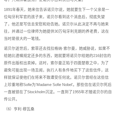
1891年春天，她来信告诉诺贝尔说，她就要生下一个父亲是一
位匈牙利军官的孩子来，诺贝尔看到这个消息后，彻底失望
了，他还是写信去安慰和劝告她。诺贝尔从此决定不再与她来
往，并通过一位律师为她提供30万匈牙利克朗的养老费，这在
当时是很大的一笔钱。
诺贝尔逝世后，索菲还去找拉格纳·索尔曼，她威胁说，如果不
给她比遗嘱规定还多的东西，她就要将诺贝尔给她的216封信的
原件出版权出卖掉。这时，索尔曼正陷于四面楚歌之中，为了
避免可能出现一场丑闻，执行人有条件地买下了这些信件，这
样就保证使他们在将来不致遭受任何讹。诺贝尔曾经在这些信
上珍重地称Sofie为'Madame Sofie Nobel'。那些信在诺贝尔死后
一直被锁在了Stockholm沉淀。一直到了1955年才随诺贝尔的自
传公开。
（6）亨利·穆瓦桑