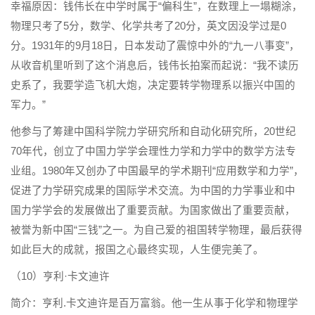
幸福原因：钱伟长在中学时属于“偏科生”，在数理上一塌糊涂，
物理只考了5分，数学、化学共考了20分，英文因没学过是0
分。1931年的9月18日，日本发动了震惊中外的“九一八事变”，
从收音机里听到了这个消息后，钱伟长拍案而起说：“我不读历
史系了，我要学造飞机大炮，决定要转学物理系以振兴中国的
军力。”
他参与了筹建中国科学院力学研究所和自动化研究所，20世纪
70年代，创立了中国力学学会理性力学和力学中的数学方法专
业组。1980年又创办了中国最早的学术期刊“应用数学和力学”，
促进了力学研究成果的国际学术交流。为中国的力学事业和中
国力学学会的发展做出了重要贡献。为国家做出了重要贡献，
被誉为新中国“三钱”之一。为自己爱的祖国转学物理，最后获得
如此巨大的成就，报国之心最终实现，人生便完美了。
（10）亨利·卡文迪许
简介：亨利.卡文迪许是百万富翁。他一生从事于化学和物理学