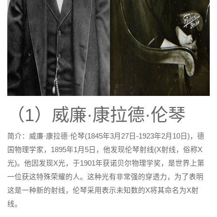
（1）威廉·康拉德·伦琴
简介：威廉·康拉德·伦琴(1845年3月27日-1923年2月10日)，德
国物理学家，1895年1月5日，他发现伦琴射线(X射线，俗称X
光)。他因发现X光，于1901年获诺贝尔物理学奖，是世界上第
一位获这特殊荣耀的人。这种光有非常强的穿透力，为了表明
这是一种新的射线，伦琴采用表示未知数的X将其命名为X射
线。