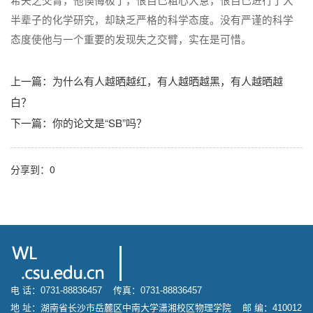
希失之交臂，他懊悔极了，恨自己粗心大意，恨自己进行了大
半辈子的化学研究，却缺乏严格的科学态度。没有严谨的科学
态度使他与一个重要的发现失之交臂，实在是可惜。
上一篇：
为什么有人越晒越红，有人越晒越黑，有人越晒越
白？
下一篇：
你的论文是“SB”吗？
分享到：
0
电 话：0731-88836457 传真：0731-88836457
地 址：湖南省长沙市岳麓区中南大学潇湘校区物理学院 邮 编：410012