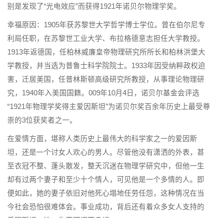
别是发现了“光电效应”而获得1921年诺贝尔物理学奖。
幸福原因：1905年获苏黎世大学哲学博士学位。曾在伯尔尼专
利局任职，在苏黎世工业大学、布拉格德意志担任大学教授。
1913年返德国，任柏林威廉皇帝物理研究所所长和柏林洪堡大
学教授，并当选为普鲁士科学院院士。1933年因受纳粹政权迫
害，迁居美国，任普林斯顿高级研究所教授，从事理论物理研
究，1940年入美国国籍。009年10月4日，诺贝尔基金会评选
“1921年物理学奖得主爱因斯坦”为诺贝尔奖百余年历史上最受尊
崇的3位获奖者之一。
在爱情方面，堪称人类历史上最伟大的科学家之一的爱因斯
坦，还是一个讨女人欢心的男人。尽管他没有潇洒的外表，甚
至衣冠不整、蓬头散发，整天沉迷在物理学研究中，但他一生
却有过两个妻子和至少十个情人，可见他是一个多情的人。即
便如此，她的妻子依旧对他死心塌地任劳任怨，这种情况在当
今社会恐怕很难体会。事业成功，背后还有着众多女人支持的