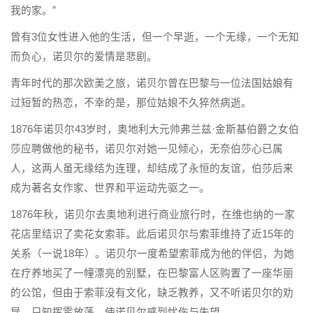
我的家。”
曾有3位女性进入他的生活，但一个早逝，一个无缘，一个无知
而负心，诺贝尔的爱情是悲剧。
青年时代的那次欧美之旅，诺贝尔曾在巴黎与一位法国姑娘有
过短暂的热恋，不幸的是，那位姑娘不久猝然病逝。
1876年诺贝尔43岁时，奥地利大元帅弗兰兹·金斯基伯爵之女伯
莎应聘做他的秘书，诺贝尔对她一见倾心，无奈伯莎心已属
人，这两人虽无缘结为连理，却结成了永恒的友谊，伯莎后来
成为著名女作家、世界和平运动先驱之一。
1876年秋，诺贝尔去奥地利进行商业旅行时，在维也纳的一家
花店里结识了卖花女索菲。此后诺贝尔与索菲维持了近15年的
关系（一说18年）。诺贝尔一度希望索菲成为他的伴侣，为她
在疗养地买了一幢漂亮的别墅，在巴黎富人区购置了一座华丽
的公馆，但由于索菲没有文化，缺乏教养，又不听诺贝尔的劝
导，只知挥霍放荡，使诺贝尔感到忧伤与失望。