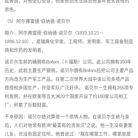
底善良，对他全心全意，但是依旧无法抹去他童年丧夫丧母的
悲伤。
（5）阿尔弗雷德·伯纳德·诺贝尔
简介：阿尔弗雷德·伯纳德·诺贝尔（1833.10.21－
1896.12.10），是瑞典化学家、工程师、发明家、军工装备制造
商和炸药的发明者。
诺贝尔生前的确拥有Bofors（卜福斯）公司。此公司拥有350年
历史，此前主要生产钢铁。诺贝尔拥有Bofors后把公司主要产品
方向改为生产军工产品。在第二次世界大战中该公司多项产品
曾授权多国生产，并受军队广泛好评。 诺贝尔一生拥有355项专
利发明，并在欧美等五大洲20个国家开设了约100家公司和工
厂，积累了巨额财富。
不幸原因：诺贝尔绝对算是一个悲情人物。在诺贝尔生前与身
后，人们对他常有欧洲“最富有的流浪汉”之说。他一生没有妻室
儿女，也没有固定住所。他曾说过：“我在哪里工作，哪里就是