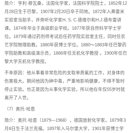
简介：亨利·穆瓦桑，法国化学家，法国科学院院士，1852年12
月28日生于巴黎，1907年2月20日卒于同地。1872年入弗雷米
实验室当助手，并旁听化学家H. S. C.德维尔和H.J.德布雷讲
课。1874年毕业于高级职业学校。1877年获自然科学学士学
位。1879年通过药剂师考试后任药学院实验室主任，同时任农
艺学院物理助教。1880年获博士学位。1880～1883年任巴黎药
学院助教和高级演示员，1886年任无机化学教授 。1900年任巴
黎大学无机化学教授。
不幸原因：他从事着非常危险的支取单质氟的工作，对身体的
伤害极大。期间他因为砷中毒，严重地影响健康，不得不暂时
停止实验。也正是因为从事化学实验，所以他在年仅55岁时就
离开了人世。
（7）奥托·哈恩
简介：奥托·哈恩（1879—1968），德国放射化学家。1879年3
月8日生于法兰克福。1897年入马尔堡大学，1901年获博士学