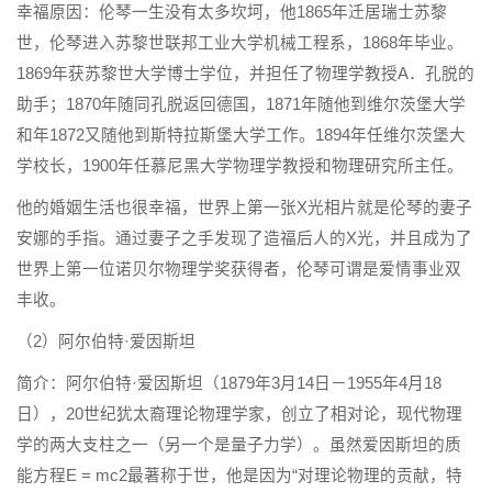
幸福原因：伦琴一生没有太多坎坷，他1865年迁居瑞士苏黎
世，伦琴进入苏黎世联邦工业大学机械工程系，1868年毕业。
1869年获苏黎世大学博士学位，并担任了物理学教授A．孔脱的
助手；1870年随同孔脱返回德国，1871年随他到维尔茨堡大学
和年1872又随他到斯特拉斯堡大学工作。1894年任维尔茨堡大
学校长，1900年任慕尼黑大学物理学教授和物理研究所主任。
他的婚姻生活也很幸福，世界上第一张X光相片就是伦琴的妻子
安娜的手指。通过妻子之手发现了造福后人的X光，并且成为了
世界上第一位诺贝尔物理学奖获得者，伦琴可谓是爱情事业双
丰收。
（2）阿尔伯特·爱因斯坦
简介：阿尔伯特·爱因斯坦（1879年3月14日－1955年4月18
日），20世纪犹太裔理论物理学家，创立了相对论，现代物理
学的两大支柱之一（另一个是量子力学）。虽然爱因斯坦的质
能方程E = mc2最著称于世，他是因为“对理论物理的贡献，特