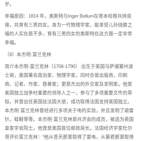
岁。
幸福原因：1814 年，奥斯特与Inger Bellum在哥本哈根共缔良
缘，共育有三男四女。身为一代物理学家，能享受儿孙绕膝之
福的人实在是不多，育有三男四女的奥斯特在这方面一定非常
幸福。
（8）本杰明·富兰克林
简介本杰明·富兰克林（1706-1790） 出生于美国马萨诸塞州波
士顿，美国著名政治家、物理学家，同时亦是出版商、印刷
商、记者、作家、慈善家；更是杰出的外交家及发明家。他是
美国独立战争时重要的领导人之一，参与了多项重要文件的草
拟，并曾出任美国驻法国大使，成功取得法国支持美国独立。
本杰明·富兰克林曾经进行多项关于电的实验，并且发明了避雷
针。蛙鞋等等。本杰明·富兰克林是共济会的成员，被选为英国
皇家学会院士。他曾是美国首位邮政局长。法国经济学家杜尔
哥评价富兰克林：“他从苍天那里取得了雷电，从暴君那里取得