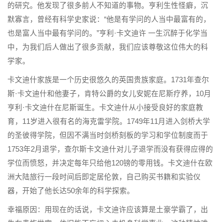
的研究。他发现了很多前人不知道的事物。亨利生性怪癖，沉
默寡言，曾经有科学史家说：“他是有学问的人当中最富有的，
也是富人当中最有学问的。”亨利·卡文迪许 一生沉醉于化学当
中，为我们后人做出了很多贡献，我们应该尊敬这位伟大的科
学家。
卡文迪什家族是一个历史很悠久的英国贵族家庭。1731年查尔
斯·卡文迪什和他妻子，肯特公爵的女儿安妮在尼斯疗养，10月
亨利·卡文迪什在尼斯诞生。卡文迪什从小接受良好的家庭教
育，11岁进入很有名的海克雷学院。1749年11月进入剑桥大学
的圣彼得学院，但因不满当时剑桥刻板的学习和学位制度而于
1753年2月退学，查尔斯卡文迪什对儿子退学而没有获得应得的
学位而愤怒，并决定每年只给他120镑的零用钱。卡文迪什在欧
洲大陆旅行一段时间后即定居伦敦，自己购买书籍和实验仪
器，开始了他长达50余年的科学探索。
幸福原因：用现在的话说，卡文迪许应该算是土豪学霸了，出