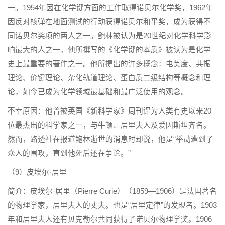
一。1954年因在化学键方面的工作取得诺贝尔化学奖，1962年
因反对核弹在地面测试的行动获得诺贝尔和平奖，成为获得不
同诺贝尔奖项的两人之一。鲍林被认为是20世纪对化学科学影
响最大的人之一，他所撰写的《化学键的本质》被认为是化学
史上最重要的著作之一。他所提出的许多概念：电负度、共振
理论、价键理论、杂化轨道理论、蛋白质二级结构等概念和理
论，如今已成为化学领域最基础和最广泛使用的观念。
不幸原因：他曾被英国《新科学家》周刊评为人类有史以来20
位最杰出的科学家之一，与牛顿、居里夫人及爱因斯坦齐名。
然而，路透社在报道鲍林逝世的消息时却说，他是“举动遭到了
众人的围攻，直到他死后还在争论。”
（9）皮埃尔·居里
简介：皮埃尔·居里（Pierre Curie）（1859—1906）是法国著名
的物理学家，居里夫人的丈夫。也是“居里定律”的发现者。1903
年和居里夫人还有贝克勒尔共同获得了诺贝尔物理学奖。1906