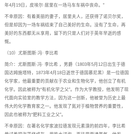
年4月19日，皮埃尔·居里在一场马车车祸中丧命。”
不幸原因：有着美丽的妻子，居里夫人，还获得了诺贝尔奖，
但是却因为一场车祸结束了自己美好的生命。没有了生命，再
美好的东西都无从享用，留下的只是人们对于英年早逝的感
慨。
（10）尤斯图斯·冯· 李比希
简介：尤斯图斯·冯· 李比希 ，男爵（1803年5月12日出生于德
国达姆施塔特，1873年4月18日逝世于德国慕尼黑）是一位德国
化学家，他最重要的贡献在于农业和生物化学，他创立了有机
化学。因此被称为“有机化学之父”。作为大学教授，他发明了现
代面向实验室的教学方法，因为这一创新，他被誉为历史上最
伟大的化学教育家之一。他发现了氮对于植物营养的重要性，
因此也被称为“肥料工业之父”。
不幸原因：在著名化学家波拉德发现元素溴的前四年，李比希