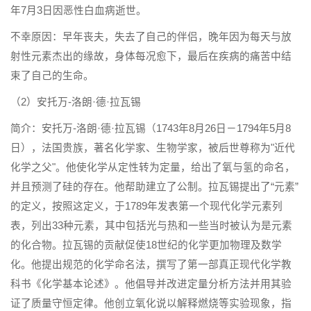
年7月3日因恶性白血病逝世。
不幸原因：早年丧夫，失去了自己的伴侣，晚年因为每天与放
射性元素杰出的缘故，身体每况愈下，最后在疾病的痛苦中结
束了自己的生命。
（2）安托万-洛朗·德·拉瓦锡
简介：安托万-洛朗·德·拉瓦锡（1743年8月26日－1794年5月8
日），法国贵族，著名化学家、生物学家，被后世尊称为"近代
化学之父"。他使化学从定性转为定量，给出了氧与氢的命名，
并且预测了硅的存在。他帮助建立了公制。拉瓦锡提出了“元素”
的定义，按照这定义，于1789年发表第一个现代化学元素列
表，列出33种元素，其中包括光与热和一些当时被认为是元素
的化合物。拉瓦锡的贡献促使18世纪的化学更加物理及数学
化。他提出规范的化学命名法，撰写了第一部真正现代化学教
科书《化学基本论述》。他倡导并改进定量分析方法并用其验
证了质量守恒定律。他创立氧化说以解释燃烧等实验现象，指