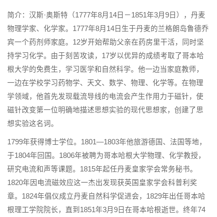
简介：汉斯·奥斯特（1777年8月14日－1851年3月9日），丹麦
物理学家、化学家。1777年8月14日生于丹麦的兰格朗岛鲁德乔
宾一个药剂师家庭。12岁开始帮助父亲在药房里干活，同时坚
持学习化学。由于刻苦攻读，17岁以优异的成绩考取了哥本哈
根大学的免费生，学习医学和自然科学。他一边当家庭教师，
一边在学校学习药物学、天文、数学、物理、化学等。在物理
学领域，他首先发现载流导线的电流会产生作用力于磁针，使
磁针改变第一位明确地描述思想实验的现代思想家，创建了思
想实验这名词。
1799年获得博士学位。1801—1803年他旅游德国、法国等地，
于1804年回国。1806年被聘为哥本哈根大学物理、化学教授，
研究电流和声等课题。1815年起任丹麦皇家学会常务秘书。
1820年因电流磁效应这一杰出发现获英国皇家学会科普利奖
章。1824年倡仪成立丹麦自然科学促进会，1829年出任哥本哈
根理工学院院长，直到1851年3月9日在哥本哈根逝世。终年74