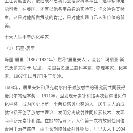
生在贵族世家，依旧能不忘初心去投身科学事业，这种精神难
能可贵。在英国，还有以他名字命名的实验室：卡文迪许实验
室。这是对他所做贡献的肯定，是对他实现自己人生价值的赞
美。
十大人生不幸的化学家
（1）玛丽·居里
玛丽·居里（1867-1934年）世称“居里夫人”，全名：玛丽亚·斯
克沃多夫斯卡·居里。 法国著名波兰裔科学家、物理学家、化学
家。1867年11月7日生于华沙。
1903年，居里夫妇和贝克勒尔由于对放射性的研究而共同获得
诺贝尔物理学奖 ，1911年，因发现元素钋和镭再次获得诺贝尔
化学奖，成为历史上第一个两获诺贝尔奖的人。居里夫人的成
就包括开创了放射性理论、发明分离放射性同位素技术、发现
两种新元素钋和镭。在她的指导下，人们第一次将放射性同位
素用于治疗癌症。由于长期接触放射性物质，居里夫人于1934